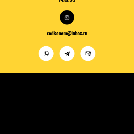
Россия
xodkonem@inbox.ru