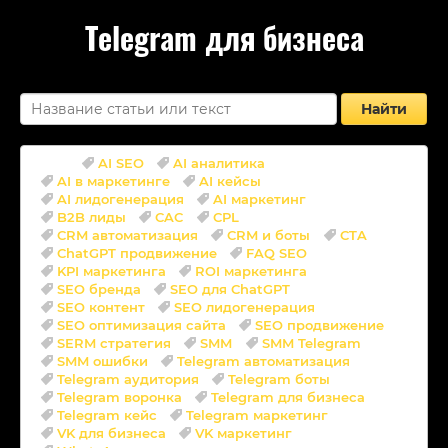
Telegram для бизнеса
Найти
Теги:
AI SEO
AI аналитика
AI в маркетинге
AI кейсы
AI лидогенерация
AI маркетинг
B2B лиды
CAC
CPL
CRM автоматизация
CRM и боты
CTA
ChatGPT продвижение
FAQ SEO
KPI маркетинга
ROI маркетинга
SEO бренда
SEO для ChatGPT
SEO контент
SEO лидогенерация
SEO оптимизация сайта
SEO продвижение
SERM стратегия
SMM
SMM Telegram
SMM ошибки
Telegram автоматизация
Telegram аудитория
Telegram боты
Telegram воронка
Telegram для бизнеса
Telegram кейс
Telegram маркетинг
VK для бизнеса
VK маркетинг