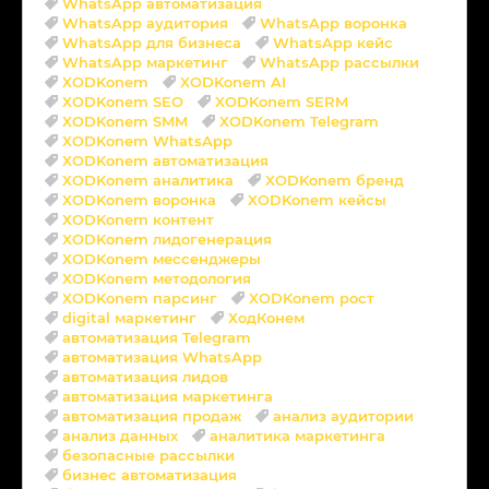
WhatsApp автоматизация
WhatsApp аудитория
WhatsApp воронка
WhatsApp для бизнеса
WhatsApp кейс
WhatsApp маркетинг
WhatsApp рассылки
XODKonem
XODKonem AI
XODKonem SEO
XODKonem SERM
XODKonem SMM
XODKonem Telegram
XODKonem WhatsApp
XODKonem автоматизация
XODKonem аналитика
XODKonem бренд
XODKonem воронка
XODKonem кейсы
XODKonem контент
XODKonem лидогенерация
XODKonem мессенджеры
XODKonem методология
XODKonem парсинг
XODKonem рост
digital маркетинг
ХодКонем
автоматизация Telegram
автоматизация WhatsApp
автоматизация лидов
автоматизация маркетинга
автоматизация продаж
анализ аудитории
анализ данных
аналитика маркетинга
безопасные рассылки
бизнес автоматизация