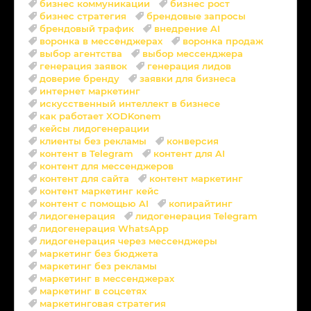
бизнес коммуникации
бизнес рост
бизнес стратегия
брендовые запросы
брендовый трафик
внедрение AI
воронка в мессенджерах
воронка продаж
выбор агентства
выбор мессенджера
генерация заявок
генерация лидов
доверие бренду
заявки для бизнеса
интернет маркетинг
искусственный интеллект в бизнесе
как работает XODKonem
кейсы лидогенерации
клиенты без рекламы
конверсия
контент в Telegram
контент для AI
контент для мессенджеров
контент для сайта
контент маркетинг
контент маркетинг кейс
контент с помощью AI
копирайтинг
лидогенерация
лидогенерация Telegram
лидогенерация WhatsApp
лидогенерация через мессенджеры
маркетинг без бюджета
маркетинг без рекламы
маркетинг в мессенджерах
маркетинг в соцсетях
маркетинговая стратегия