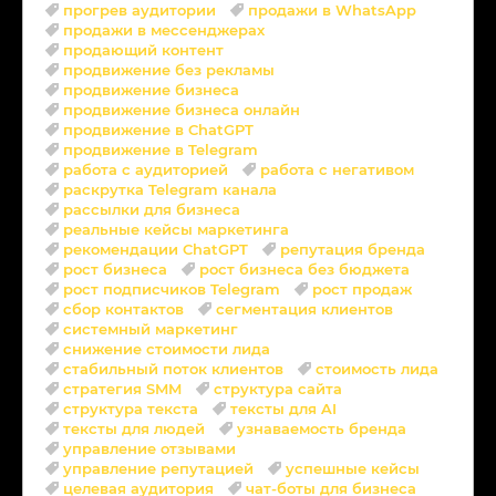
прогрев аудитории
продажи в WhatsApp
продажи в мессенджерах
продающий контент
продвижение без рекламы
продвижение бизнеса
продвижение бизнеса онлайн
продвижение в ChatGPT
продвижение в Telegram
работа с аудиторией
работа с негативом
раскрутка Telegram канала
рассылки для бизнеса
реальные кейсы маркетинга
рекомендации ChatGPT
репутация бренда
рост бизнеса
рост бизнеса без бюджета
рост подписчиков Telegram
рост продаж
сбор контактов
сегментация клиентов
системный маркетинг
снижение стоимости лида
стабильный поток клиентов
стоимость лида
стратегия SMM
структура сайта
структура текста
тексты для AI
тексты для людей
узнаваемость бренда
управление отзывами
управление репутацией
успешные кейсы
целевая аудитория
чат-боты для бизнеса