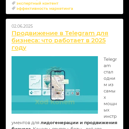
экспертный контент
эффективность маркетинга
02.06.2025
Продвижение в Telegram для
бизнеса: что работает в 2025
году
Telegr
am
стал
одни
м из
самы
х
мощн
ых
инстр
ументов для
лидогенерации и продвижения
бизнеса
. Каналы, группы, боты - всё это