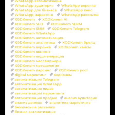
WhatsApp автоматизация
WhatsApp аудитория
WhatsApp воронка
WhatsApp для бизнеса
WhatsApp кейс
WhatsApp маркетинг
WhatsApp рассылки
XODKonem
XODKonem AI
XODKonem SEO
XODKonem SERM
XODKonem SMM
XODKonem Telegram
XODKonem WhatsApp
XODKonem автоматизация
XODKonem аналитика
XODKonem бренд
XODKonem воронка
XODKonem кейсы
XODKonem контент
XODKonem лидогенерация
XODKonem мессенджеры
XODKonem методология
XODKonem парсинг
XODKonem рост
digital маркетинг
ХодКонем
автоматизация Telegram
автоматизация WhatsApp
автоматизация лидов
автоматизация маркетинга
автоматизация продаж
анализ аудитории
анализ данных
аналитика маркетинга
безопасные рассылки
бизнес автоматизация