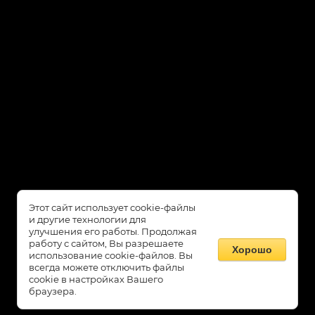
Этот сайт использует cookie-файлы
и другие технологии для
улучшения его работы. Продолжая
COPYRIGHT © 2017 - 2025
XODKONEM.COM
работу с сайтом, Вы разрешаете
Хорошо
использование cookie-файлов. Вы
XODKONEM.RU
всегда можете отключить файлы
cookie в настройках Вашего
браузера.
ХОЧУ ТАКОЙ ЖЕ САЙТ