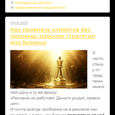
экспертный контент
эффективность маркетинга
07.01.2025
Как привлечь клиентов без
рекламы: рабочие стратегии
для бизнеса
Я
часто
слыш
у от
пред
прин
имате
лей одну и ту же фразу:
«Реклама не работает. Деньги уходят, заявок
нет».
И почти всегда проблема не в рекламе как
таковой, а в том, что бизнес
полностью от неё