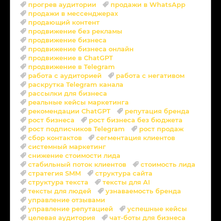
прогрев аудитории
продажи в WhatsApp
продажи в мессенджерах
продающий контент
продвижение без рекламы
продвижение бизнеса
продвижение бизнеса онлайн
продвижение в ChatGPT
продвижение в Telegram
работа с аудиторией
работа с негативом
раскрутка Telegram канала
рассылки для бизнеса
реальные кейсы маркетинга
рекомендации ChatGPT
репутация бренда
рост бизнеса
рост бизнеса без бюджета
рост подписчиков Telegram
рост продаж
сбор контактов
сегментация клиентов
системный маркетинг
снижение стоимости лида
стабильный поток клиентов
стоимость лида
стратегия SMM
структура сайта
структура текста
тексты для AI
тексты для людей
узнаваемость бренда
управление отзывами
управление репутацией
успешные кейсы
целевая аудитория
чат-боты для бизнеса