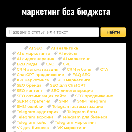
маркетинг без бюджета
Найти
Теги:
AI SEO
AI аналитика
AI в маркетинге
AI кейсы
AI лидогенерация
AI маркетинг
B2B лиды
CAC
CPL
CRM автоматизация
CRM и боты
CTA
ChatGPT продвижение
FAQ SEO
KPI маркетинга
ROI маркетинга
SEO бренда
SEO для ChatGPT
SEO контент
SEO лидогенерация
SEO оптимизация сайта
SEO продвижение
SERM стратегия
SMM
SMM Telegram
SMM ошибки
Telegram автоматизация
Telegram аудитория
Telegram боты
Telegram воронка
Telegram для бизнеса
Telegram кейс
Telegram маркетинг
VK для бизнеса
VK маркетинг