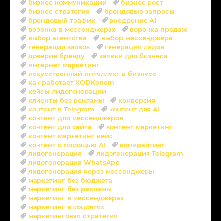
бизнес коммуникации
бизнес рост
бизнес стратегия
брендовые запросы
брендовый трафик
внедрение AI
воронка в мессенджерах
воронка продаж
выбор агентства
выбор мессенджера
генерация заявок
генерация лидов
доверие бренду
заявки для бизнеса
интернет маркетинг
искусственный интеллект в бизнесе
как работает XODKonem
кейсы лидогенерации
клиенты без рекламы
конверсия
контент в Telegram
контент для AI
контент для мессенджеров
контент для сайта
контент маркетинг
контент маркетинг кейс
контент с помощью AI
копирайтинг
лидогенерация
лидогенерация Telegram
лидогенерация WhatsApp
лидогенерация через мессенджеры
маркетинг без бюджета
маркетинг без рекламы
маркетинг в мессенджерах
маркетинг в соцсетях
маркетинговая стратегия