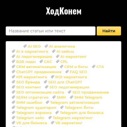
ХодКонем
Найти
Теги:
AI SEO
AI аналитика
AI в маркетинге
AI кейсы
AI лидогенерация
AI маркетинг
B2B лиды
CAC
CPL
CRM автоматизация
CRM и боты
CTA
ChatGPT продвижение
FAQ SEO
KPI маркетинга
ROI маркетинга
SEO бренда
SEO для ChatGPT
SEO контент
SEO лидогенерация
SEO оптимизация сайта
SEO продвижение
SERM стратегия
SMM
SMM Telegram
SMM ошибки
Telegram автоматизация
Telegram аудитория
Telegram боты
Telegram воронка
Telegram для бизнеса
Telegram кейс
Telegram маркетинг
VK для бизнеса
VK маркетинг