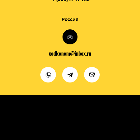
Россия
xodkonem@inbox.ru