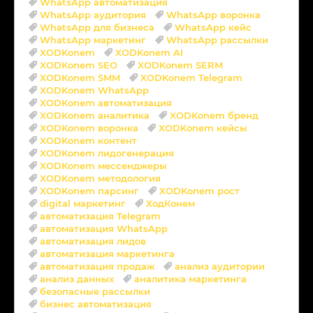
WhatsApp автоматизация
WhatsApp аудитория
WhatsApp воронка
WhatsApp для бизнеса
WhatsApp кейс
WhatsApp маркетинг
WhatsApp рассылки
XODKonem
XODKonem AI
XODKonem SEO
XODKonem SERM
XODKonem SMM
XODKonem Telegram
XODKonem WhatsApp
XODKonem автоматизация
XODKonem аналитика
XODKonem бренд
XODKonem воронка
XODKonem кейсы
XODKonem контент
XODKonem лидогенерация
XODKonem мессенджеры
XODKonem методология
XODKonem парсинг
XODKonem рост
digital маркетинг
ХодКонем
автоматизация Telegram
автоматизация WhatsApp
автоматизация лидов
автоматизация маркетинга
автоматизация продаж
анализ аудитории
анализ данных
аналитика маркетинга
безопасные рассылки
бизнес автоматизация