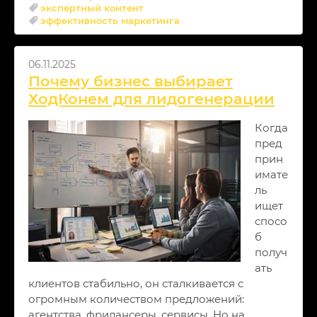
экспертный контент
эффективность маркетинга
06.11.2025
Почему бизнес выбирает
ХодКонем для лидогенерации
Когда
пред
прин
имате
ль
ищет
спосо
б
получ
ать
клиентов стабильно, он сталкивается с
огромным количеством предложений:
агентства, фрилансеры, сервисы. Но на