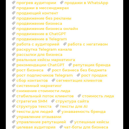
прогрев аудитории
продажи в WhatsApp
продажи в мессенджерах
продающий контент
продвижение без рекламы
продвижение бизнеса
продвижение бизнеса онлайн
продвижение в ChatGPT
продвижение в Telegram
работа с аудиторией
работа с негативом
раскрутка Telegram канала
рассылки для бизнеса
реальные кейсы маркетинга
рекомендации ChatGPT
репутация бренда
рост бизнеса
рост бизнеса без бюджета
рост подписчиков Telegram
рост продаж
сбор контактов
сегментация клиентов
системный маркетинг
снижение стоимости лида
стабильный поток клиентов
стоимость лида
стратегия SMM
структура сайта
структура текста
тексты для AI
тексты для людей
узнаваемость бренда
управление отзывами
управление репутацией
успешные кейсы
целевая аудитория
чат-боты для бизнеса