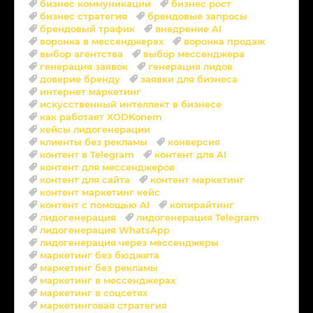
бизнес коммуникации
бизнес рост
бизнес стратегия
брендовые запросы
брендовый трафик
внедрение AI
воронка в мессенджерах
воронка продаж
выбор агентства
выбор мессенджера
генерация заявок
генерация лидов
доверие бренду
заявки для бизнеса
интернет маркетинг
искусственный интеллект в бизнесе
как работает XODKonem
кейсы лидогенерации
клиенты без рекламы
конверсия
контент в Telegram
контент для AI
контент для мессенджеров
контент для сайта
контент маркетинг
контент маркетинг кейс
контент с помощью AI
копирайтинг
лидогенерация
лидогенерация Telegram
лидогенерация WhatsApp
лидогенерация через мессенджеры
маркетинг без бюджета
маркетинг без рекламы
маркетинг в мессенджерах
маркетинг в соцсетях
маркетинговая стратегия